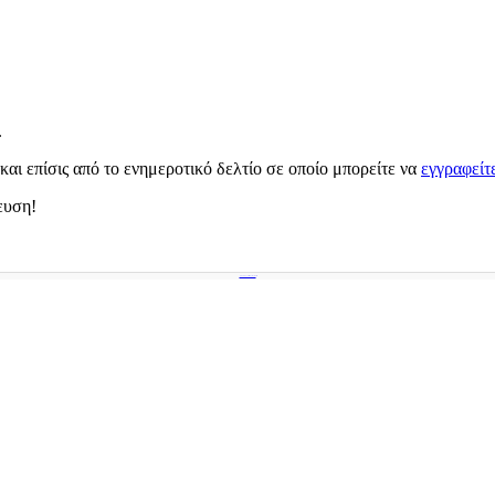
.
ι επίσις από το ενημεροτικό δελτίο σε οποίο μπορείτε να
εγγραφείτ
ευση!
Proudly powered by WordPress