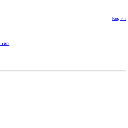
English
ε εδώ
.