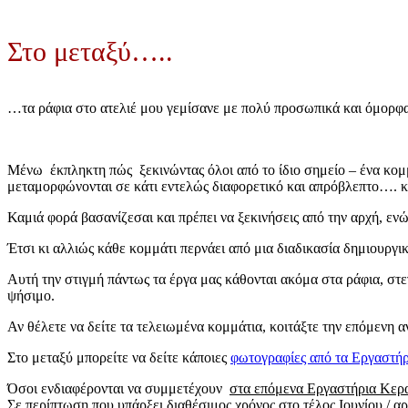
Στο μεταξύ…..
…τα ράφια στο ατελιέ μου γεμίσανε με πολύ προσωπικά και όμορφα
Μένω έκπληκτη πώς ξεκινώντας όλοι από το ίδιο σημείο – ένα κομμ
μεταμορφώνονται σε κάτι εντελώς διαφορετικό και απρόβλεπτο…. κ
Καμιά φορά βασανίζεσαι και πρέπει να ξεκινήσεις από την αρχή, ενώ
Έτσι κι αλλιώς κάθε κομμάτι περνάει από μια διαδικασία δημιουργικ
Αυτή την στιγμή πάντως τα έργα μας κάθονται ακόμα στα ράφια, στ
ψήσιμο.
Αν θέλετε να δείτε τα τελειωμένα κομμάτια, κοιτάξτε την επόμενη 
Στο μεταξύ μπορείτε να δείτε κάποιες
φωτογραφίες από τα Εργαστήρ
Όσοι ενδιαφέρονται να συμμετέχουν
στα επόμενα Εργαστήρια Κερ
Σε περίπτωση που υπάρξει διαθέσιμος χρόνος στο τέλος Ιουνίου / α